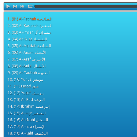
1. (01) Al-Fatihah الـفـاتـحـة
2. (02) Al-Baqarah الـبـقـرة
3. (03) Al-Imran عـمـران آل
4. (04) An-Nisa الـنـسـاء
5. (05) Al-Maidah الـمـائـدة
6. (06) Al-Anam الأنـعـام
7. (07) Al-Araf الأعـراف
8. (08) Al-Anfal الأنـفـال
9. (09) At-Taubah الـتـوبـة
10. (10) Yunus يـونـس
11. (11) Hood هـود
12. (12) Yusuf يـوسـف
13. (13) Ar-Rad الـرعـد
14. (14) Ibrahim إبـراهـيـم
15. (15) Al-Hijr الـحـجـر
16. (16) An-Nahl الـنـحـل
17. (17) Al-Isra الإسـراء
18. (18) Al-Kahf الـكـهـف